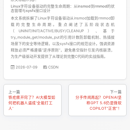
Linux字符设备驱动的完整生命周期：从insmod到rmmod的状
态管理与sysfs接口设计
本文系统拆解了Linux字符设备驱动从insmod加载到rmmod卸
载的完整生命周期。重点阐述了五阶段状态机
（UNINIT/INIT/ACTIVE/BUSY/CLEANUP）、基于
try_module_get/module_put的引用计数防卸载机制、热插拔
场景下的安全等待逻辑，以及sysfs接口的规范设计。强调资源
释放必须严格遵循“逆序原则”，避免悬空指针引发内核崩溃，
为生产级驱动开发提供了从理论到完整C代码的实战指南。
2026-07-09
CSDN
上一篇
下一篇
铁疙瘩开窍了？AI大模型如
分手传闻再起？OPENAI坚
何把机器人逼成'全能打工
称GPT 5.6仍是微软
人'
COPILOT“正宫”！