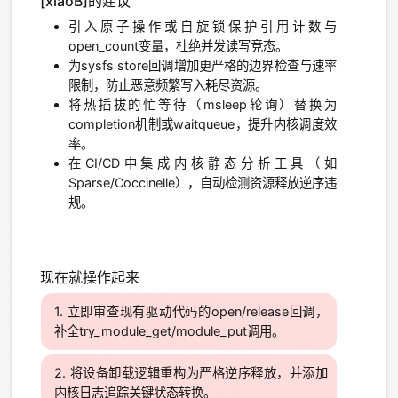
[xiaoB]的建议
引入原子操作或自旋锁保护引用计数与
open_count变量，杜绝并发读写竞态。
为sysfs store回调增加更严格的边界检查与速率
限制，防止恶意频繁写入耗尽资源。
将热插拔的忙等待（msleep轮询）替换为
completion机制或waitqueue，提升内核调度效
率。
在CI/CD中集成内核静态分析工具（如
Sparse/Coccinelle），自动检测资源释放逆序违
规。
现在就操作起来
立即审查现有驱动代码的open/release回调，
补全try_module_get/module_put调用。
将设备卸载逻辑重构为严格逆序释放，并添加
内核日志追踪关键状态转换。