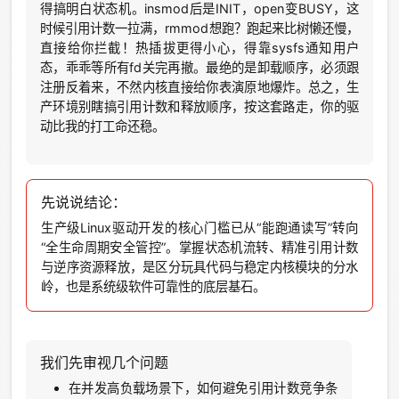
得搞明白状态机。insmod后是INIT，open变BUSY，这
时候引用计数一拉满，rmmod想跑？跑起来比树懒还慢，
直接给你拦截！热插拔更得小心，得靠sysfs通知用户
态，乖乖等所有fd关完再撤。最绝的是卸载顺序，必须跟
注册反着来，不然内核直接给你表演原地爆炸。总之，生
产环境别瞎搞引用计数和释放顺序，按这套路走，你的驱
动比我的打工命还稳。
先说说结论：
生产级Linux驱动开发的核心门槛已从“能跑通读写”转向
“全生命周期安全管控”。掌握状态机流转、精准引用计数
与逆序资源释放，是区分玩具代码与稳定内核模块的分水
岭，也是系统级软件可靠性的底层基石。
我们先审视几个问题
在并发高负载场景下，如何避免引用计数竞争条