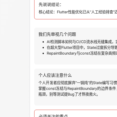
先说说结论：
核心结论：Flutter性能优化已从“人工经验
我们先审视几个问题
AI检测脚本如何与CI/CD流水线无缝集
在超大型Flutter项目中，State过度
RepaintBoundary与const冻结
个人应该注意什么
个人开发者应彻底摒弃“一锅炖”的State编写
掌握const冻结与RepaintBoundary的
瓶颈，别等测试提Bug了才熬夜救火。
必须关注的重点