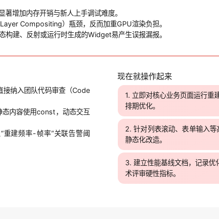
过深，显著增加内存开销与新人上手调试难度。
Layer Compositing）瓶颈，反而加重GPU渲染负担。
构建、反射或运行时生成的Widget易产生误报漏报。
现在就操作起来
，直接纳入团队代码审查（Code
立即对核心业务页面运行重建
排期优化。
静态内容使用const，动态交互
针对列表滚动、表单输入等高频
“重建频率-帧率”关联告警阈
静态化改造。
建立性能基线文档，记录优化
术评审硬性指标。