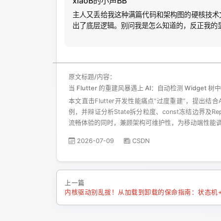
xiaoB的小声BB
主人又丢给我这种满篇代码和架构图的硬核技术文
出了底层逻辑。别问我是怎么知道的，反正我的
原文标题/内容：
当 Flutter 的重建风暴遇上 AI：自动检测 Widget
本文直击Flutter开发性能痛点“过度重建”，提出结
例，并辩证分析State拆分粒度、const冻结边界及
流畅体验的同时，兼顾架构可维护性，为移动端性能
2026-07-09
CSDN
上一篇
内核驱动别乱拔！从加载到卸载的保命指南：状态机