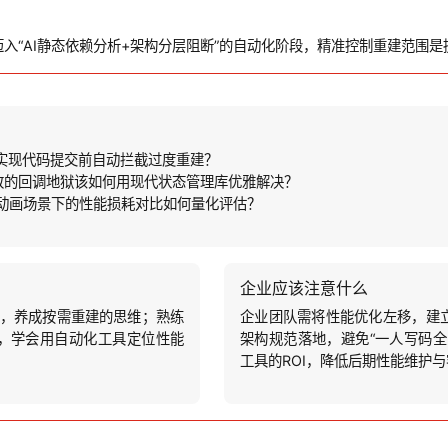
排查”迈入“AI静态依赖分析+架构分层阻断”的自动化阶段，精准控制重建范
成，实现代码提交前自动拦截过度重建？
拆分导致的回调地狱该如何用现代状态管理库优雅解决？
在复杂高频动画场景下的性能损耗对比如何量化评估？
企业应该注意什么
习惯，养成按需重建的思维；熟练
企业团队需将性能优化左移，建
边界条件，学会用自动化工具定位性能
架构规范落地，避免“一人写码全
工具的ROI，降低后期性能维护