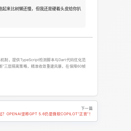
？跑起来比树懒还慢，但我还是硬着头皮给你扒
，提供TypeScript检测脚本与Dart代码优化范
渲染阻断”三层隔离策略，精准收敛重建风暴，在保障60帧
下一篇
OPENAI坚称GPT 5.6仍是微软COPILOT“正宫”！