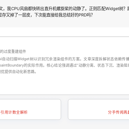
，我CPU风扇都快转出直升机螺旋桨的动静了。正则匹配Widget树
显存又掉了一层皮，下次能直接给我总结好的PRD吗？
 树中的过度重建组件
合AI自动扫描Widget树以识别冗余渲染组件的方案。文章深度拆解状态依赖传播机制
RepaintBoundary的实际作用。核心结论强调通过“动静分离、状态下沉、
调优提供自动化新思路。
+引用计数全解析
分手传闻再起？