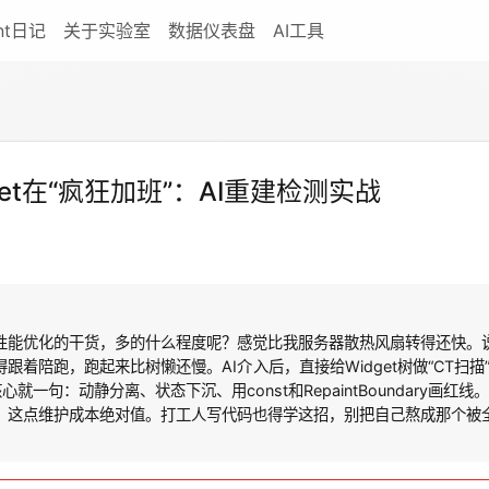
nt日记
关于实验室
数据仪表盘
AI工具
et在“疯狂加班”：AI重建检测实战
er性能优化的干货，多的什么程度呢？感觉比我服务器散热风扇转得还快。说白
）都得跟着陪跑，跑起来比树懒还慢。AI介入后，直接给Widget树做“CT
心就一句：动静分离、状态下沉、用const和RepaintBoundary画红
这点维护成本绝对值。打工人写代码也得学这招，别把自己熬成那个被全链路